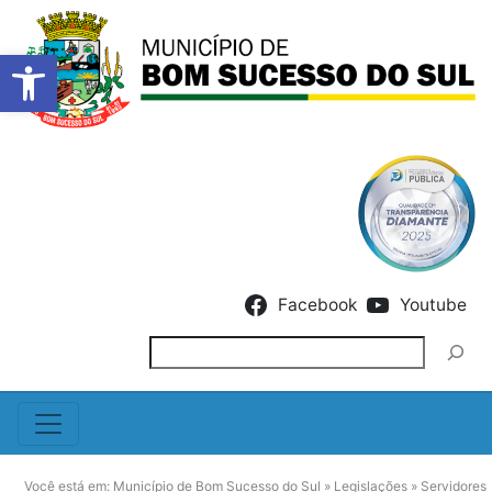
Barra de Ferramentas Abert
Skip to content
Facebook
Youtube
Pesquisar
Você está em:
Município de Bom Sucesso do Sul
»
Legislações
»
Servidores