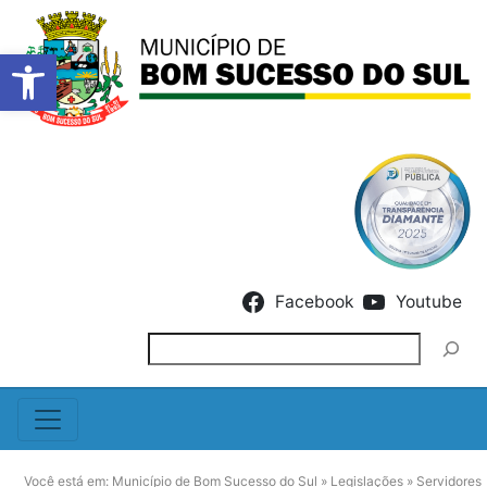
Barra de Ferramentas Abert
Skip to content
Facebook
Youtube
Pesquisar
Você está em:
Município de Bom Sucesso do Sul
»
Legislações
»
Servidores