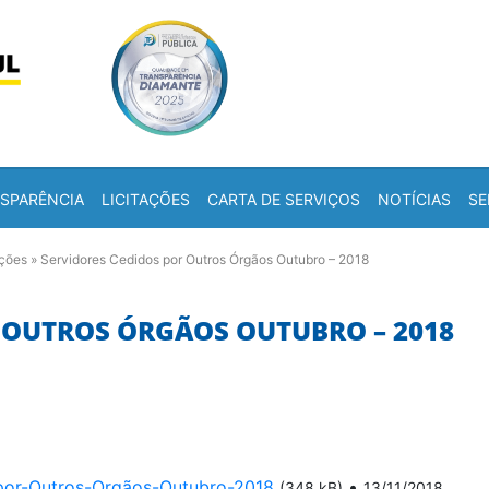
Skip to content
a
SPARÊNCIA
LICITAÇÕES
CARTA DE SERVIÇOS
NOTÍCIAS
SE
ações
»
Servidores Cedidos por Outros Órgãos Outubro – 2018
 OUTROS ÓRGÃOS OUTUBRO – 2018
por-Outros-Orgãos-Outubro-2018
•
(348 kB)
13/11/2018