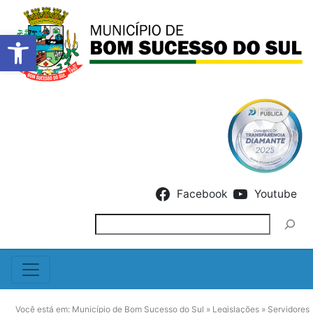
Barra de Ferramentas Abert
Skip to content
Facebook
Youtube
Pesquisar
Você está em:
Município de Bom Sucesso do Sul
»
Legislações
»
Servidores