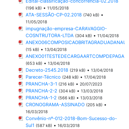
Edital-classificação-concorrência-02.2018
•
(196 kB)
11/05/2018
ATA-SESSÃO-CP-02.2018
•
(740 kB)
11/05/2018
impugnação-empresa-CARAVAGGIO-
COSNTRUTORA-LTDA
•
(304 kB)
11/04/2018
ANEXO06COMPOSICAOBRITAGRADUADANAUS
•
(15 kB)
13/04/2018
ANEXO01TESTEDECARGAARTCOMPDEPAGAM
•
(653 kB)
13/04/2018
Decreto-2545.2018
•
(219 kB)
13/04/2018
Parecer-Técnico
•
(248 kB)
17/04/2018
PRANCHA-3-1
•
(216 kB)
20/07/2023
PRANCHA-2-2
•
(304 kB)
13/03/2018
PRANCHA-1-2
•
(566 kB)
13/03/2018
CRONOGRAMA-ASSINADO
•
(205 kB)
16/03/2018
Convênio-nº-012-2018-Bom-Sucesso-do-
Sul1
•
(587 kB)
16/03/2018