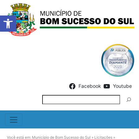
Barra de Ferramentas Abert
Skip to content
Facebook
Youtube
Pesquisar
Você está em:
Município de Bom Sucesso do Sul
»
Licitações
»