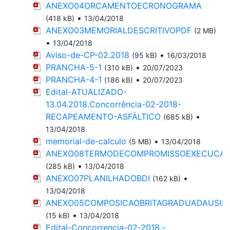
ANEXO04ORCAMENTOECRONOGRAMA
•
(418 kB)
13/04/2018
ANEXO03MEMORIALDESCRITIVOPDF
(2 MB)
•
13/04/2018
Aviso-de-CP-02.2018
•
(95 kB)
16/03/2018
PRANCHA-5-1
•
(310 kB)
20/07/2023
PRANCHA-4-1
•
(186 kB)
20/07/2023
Edital-ATUALIZADO-
13.04.2018.Concorrência-02-2018-
RECAPEAMENTO-ASFÁLTICO
•
(685 kB)
13/04/2018
memorial-de-calculo
•
(5 MB)
13/04/2018
ANEXO08TERMODECOMPROMISSOEXECUCA
•
(285 kB)
13/04/2018
ANEXO07PLANILHADOBDI
•
(162 kB)
13/04/2018
ANEXO05COMPOSICAOBRITAGRADUADAUSIN
•
(15 kB)
13/04/2018
Edital-Concorrencia-02-2018.-