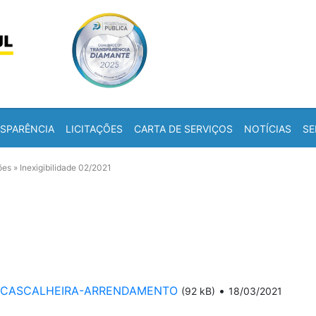
Skip to content
a
SPARÊNCIA
LICITAÇÕES
CARTA DE SERVIÇOS
NOTÍCIAS
SE
ões
»
Inexigibilidade 02/2021
2021-CASCALHEIRA-ARRENDAMENTO
•
(92 kB)
18/03/2021