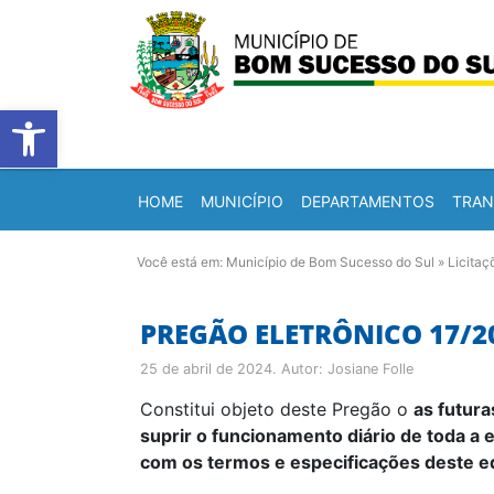
Barra de Ferramentas Abert
HOME
MUNICÍPIO
DEPARTAMENTOS
TRAN
Você está em:
Município de Bom Sucesso do Sul
»
Licitaç
PREGÃO ELETRÔNICO 17/2
25 de abril de 2024
. Autor:
Josiane Folle
Constitui objeto deste Pregão o
as futura
suprir o funcionamento diário de toda a 
com os termos e especificações deste ed