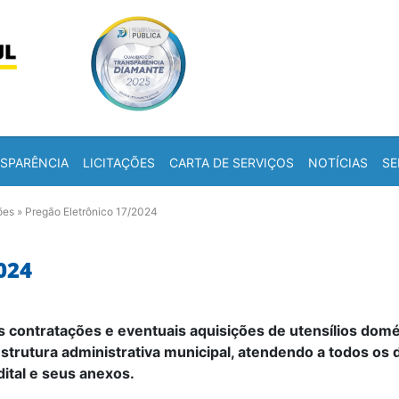
Skip to content
a
SPARÊNCIA
LICITAÇÕES
CARTA DE SERVIÇOS
NOTÍCIAS
SE
ões
»
Pregão Eletrônico 17/2024
024
s contratações e eventuais aquisições de utensílios dom
estrutura administrativa municipal, atendendo a todos o
ital e seus anexos.