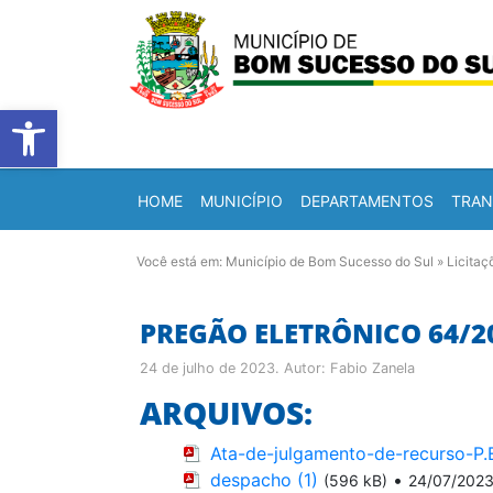
Barra de Ferramentas Abert
HOME
MUNICÍPIO
DEPARTAMENTOS
TRAN
Você está em:
Município de Bom Sucesso do Sul
»
Licitaç
PREGÃO ELETRÔNICO 64/2
24 de julho de 2023
. Autor:
Fabio Zanela
ARQUIVOS:
Ata-de-julgamento-de-recurso-P.
despacho (1)
•
(596 kB)
24/07/202