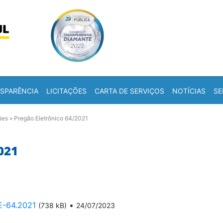
Skip to content
a
SPARÊNCIA
LICITAÇÕES
CARTA DE SERVIÇOS
NOTÍCIAS
SE
ões
»
Pregão Eletrônico 64/2021
021
E-64.2021
•
(738 kB)
24/07/2023
3