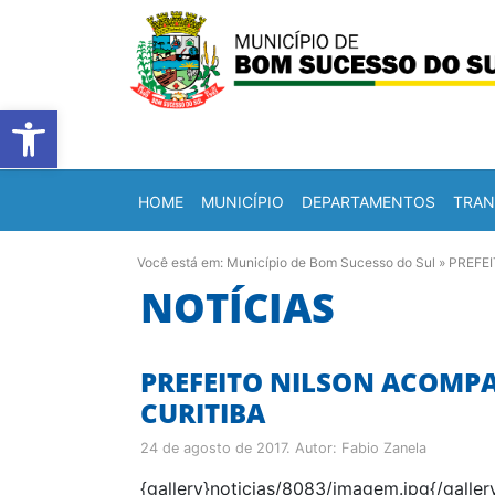
Barra de Ferramentas Abert
HOME
MUNICÍPIO
DEPARTAMENTOS
TRAN
Você está em:
Município de Bom Sucesso do Sul
»
PREFE
NOTÍCIAS
PREFEITO NILSON ACOMP
CURITIBA
24 de agosto de 2017
. Autor:
Fabio Zanela
{gallery}noticias/8083/imagem.jpg{/gallery