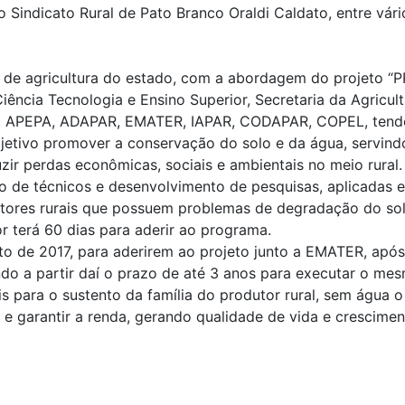
o Sindicato Rural de Pato Branco Oraldi Caldato, entre vár
ia de agricultura do estado, com a abordagem do projeto
iência Tecnologia e Ensino Superior, Secretaria da Agricult
 APEPA, ADAPAR, EMATER, IAPAR, CODAPAR, COPEL, tendo 
jetivo promover a conservação do solo e da água, servind
ir perdas econômicas, sociais e ambientais no meio rural.
o de técnicos e desenvolvimento de pesquisas, aplicadas 
tores rurais que possuem problemas de degradação do solo
or terá 60 dias para aderir ao programa.
to de 2017, para aderirem ao projeto junto a EMATER, após
ndo a partir daí o prazo de até 3 anos para executar o me
s para o sustento da família do produtor rural, sem água 
 e garantir a renda, gerando qualidade de vida e crescime