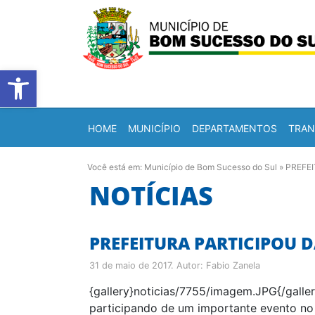
Barra de Ferramentas Abert
HOME
MUNICÍPIO
DEPARTAMENTOS
TRAN
Você está em:
Município de Bom Sucesso do Sul
»
PREFE
NOTÍCIAS
PREFEITURA PARTICIPOU 
31 de maio de 2017
. Autor:
Fabio Zanela
{gallery}noticias/7755/imagem.JPG{/galler
participando de um importante evento no 