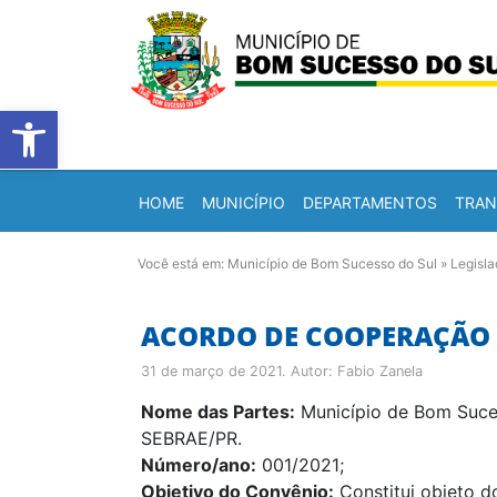
Barra de Ferramentas Abert
HOME
MUNICÍPIO
DEPARTAMENTOS
TRAN
Você está em:
Município de Bom Sucesso do Sul
»
Legisl
ACORDO DE COOPERAÇÃO T
31 de março de 2021
. Autor:
Fabio Zanela
Nome das Partes:
Município de Bom Suces
SEBRAE/PR.
Número/ano:
001/2021;
Objetivo do Convênio:
Constitui objeto d