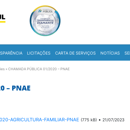
Skip to content
a
SPARÊNCIA
LICITAÇÕES
CARTA DE SERVIÇOS
NOTÍCIAS
SE
ões
»
CHAMADA PÚBLICA 01/2020 – PNAE
0 – PNAE
020-AGRICULTURA-FAMILIAR-PNAE
•
(775 kB)
21/07/2023