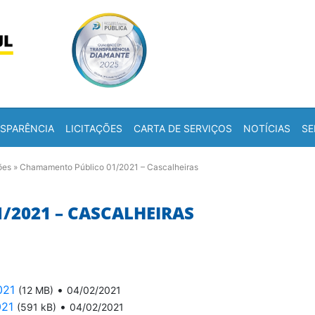
Skip to content
a
SPARÊNCIA
LICITAÇÕES
CARTA DE SERVIÇOS
NOTÍCIAS
SE
ões
»
Chamamento Público 01/2021 – Cascalheiras
2021 – CASCALHEIRAS
021
•
(12 MB)
04/02/2021
021
•
(591 kB)
04/02/2021