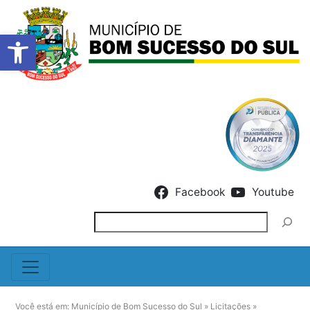
Barra de Ferramentas Abert
Skip to content
Facebook
Youtube
Pesquisar
Você está em:
Município de Bom Sucesso do Sul
»
Licitações
»