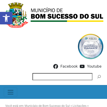
Barra de Ferramentas Abert
Skip to content
Facebook
Youtube
Pesquisar
Você está em:
Município de Bom Sucesso do Sul
»
Licitações
»