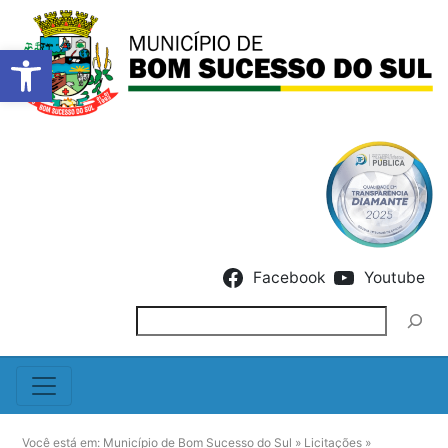
Barra de Ferramentas Abert
Skip to content
Facebook
Youtube
Pesquisar
Você está em:
Município de Bom Sucesso do Sul
»
Licitações
»