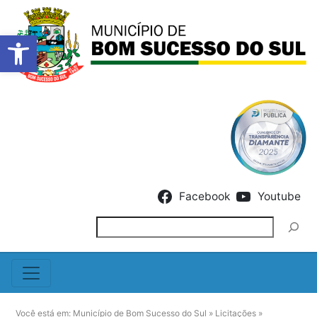
Barra de Ferramentas Abert
Skip to content
Facebook
Youtube
Pesquisar
Você está em:
Município de Bom Sucesso do Sul
»
Licitações
»