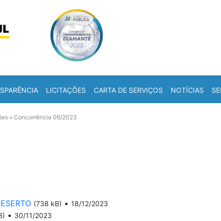
Skip to content
a
SPARÊNCIA
LICITAÇÕES
CARTA DE SERVIÇOS
NOTÍCIAS
SE
ões
»
Concorrência 06/2023
 DESERTO
•
(738 kB)
18/12/2023
•
B)
30/11/2023