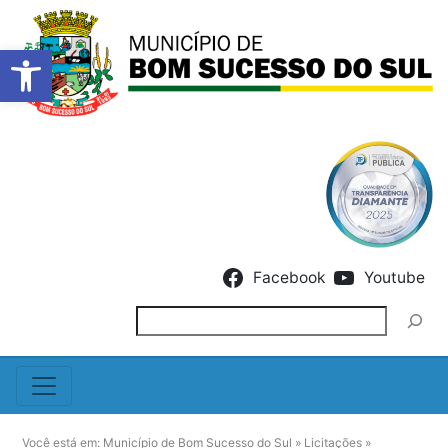
Barra de Ferramentas Abert
Skip to content
Facebook
Youtube
Pesquisar
Você está em:
Município de Bom Sucesso do Sul
»
Licitações
»