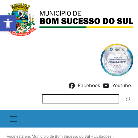
Barra de Ferramentas Abert
Skip to content
Facebook
Youtube
Pesquisar
Você está em:
Município de Bom Sucesso do Sul
»
Licitações
»