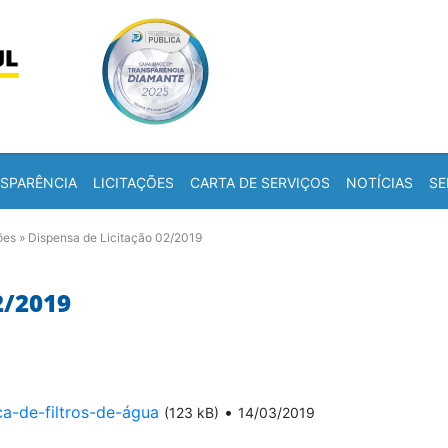
Skip to content
a
SPARÊNCIA
LICITAÇÕES
CARTA DE SERVIÇOS
NOTÍCIAS
SE
ões
»
Dispensa de Licitação 02/2019
2/2019
a-de-filtros-de-água
•
(123 kB)
14/03/2019