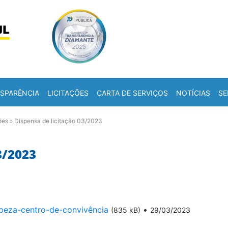
Skip to content
a
SPARÊNCIA
LICITAÇÕES
CARTA DE SERVIÇOS
NOTÍCIAS
SE
ões
»
Dispensa de licitação 03/2023
3/2023
eza-centro-de-convivência
•
(835 kB)
29/03/2023