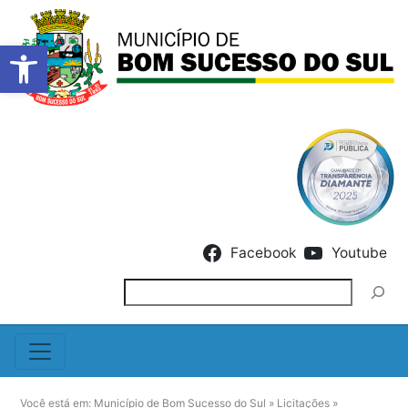
Barra de Ferramentas Abert
Skip to content
Facebook
Youtube
Pesquisar
Você está em:
Município de Bom Sucesso do Sul
»
Licitações
»