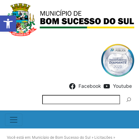
Barra de Ferramentas Abert
Skip to content
Facebook
Youtube
Pesquisar
Você está em:
Município de Bom Sucesso do Sul
»
Licitações
»