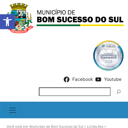
Barra de Ferramentas Abert
Skip to content
Facebook
Youtube
Pesquisar
Você está em:
Município de Bom Sucesso do Sul
»
Licitações
»