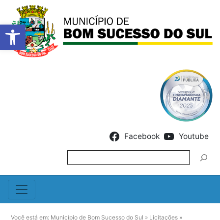
Barra de Ferramentas Abert
Skip to content
Facebook
Youtube
Pesquisar
Você está em:
Município de Bom Sucesso do Sul
»
Licitações
»