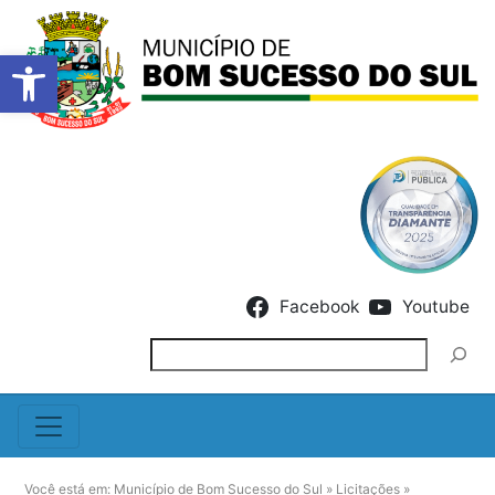
Barra de Ferramentas Abert
Skip to content
Facebook
Youtube
Pesquisar
Você está em:
Município de Bom Sucesso do Sul
»
Licitações
»