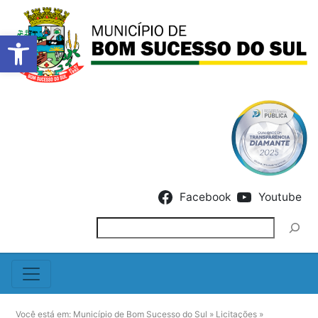
Barra de Ferramentas Abert
Skip to content
Facebook
Youtube
Pesquisar
Você está em:
Município de Bom Sucesso do Sul
»
Licitações
»