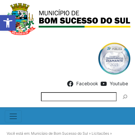
Barra de Ferramentas Abert
Skip to content
Facebook
Youtube
Pesquisar
Você está em:
Município de Bom Sucesso do Sul
»
Licitações
»