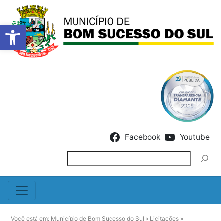
Barra de Ferramentas Abert
Skip to content
Facebook
Youtube
Pesquisar
Você está em:
Município de Bom Sucesso do Sul
»
Licitações
»