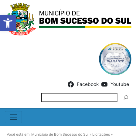
Barra de Ferramentas Abert
Skip to content
Facebook
Youtube
Pesquisar
Você está em:
Município de Bom Sucesso do Sul
»
Licitações
»