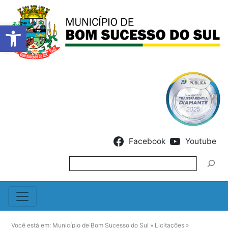
Barra de Ferramentas Abert
Skip to content
Facebook
Youtube
Pesquisar
Você está em:
Município de Bom Sucesso do Sul
»
Licitações
»