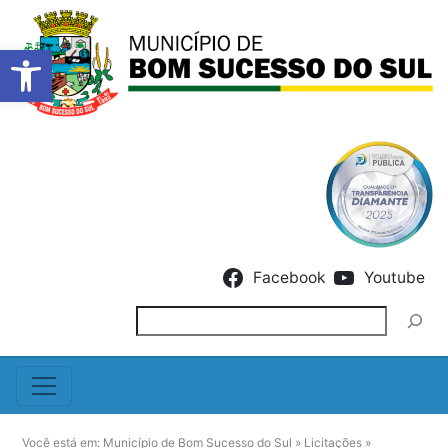
Barra de Ferramentas Abert
Skip to content
Facebook
Youtube
Pesquisar
Você está em:
Município de Bom Sucesso do Sul
»
Licitações
»