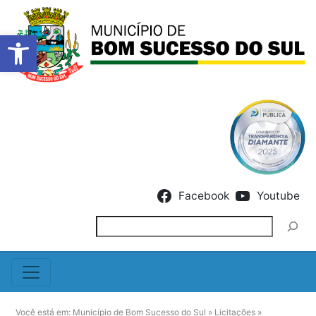
Barra de Ferramentas Abert
Skip to content
Facebook
Youtube
Pesquisar
Você está em:
Município de Bom Sucesso do Sul
»
Licitações
»