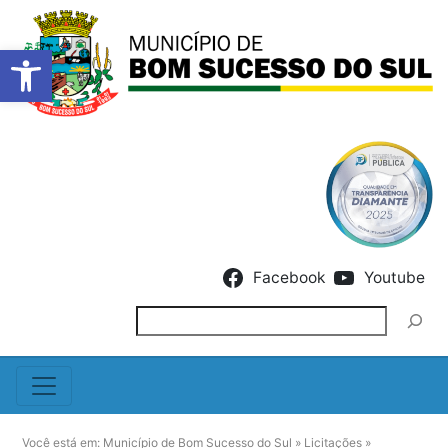
Barra de Ferramentas Abert
Skip to content
Facebook
Youtube
Pesquisar
Você está em:
Município de Bom Sucesso do Sul
»
Licitações
»