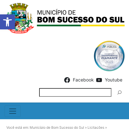
Barra de Ferramentas Abert
Skip to content
Facebook
Youtube
Pesquisar
Você está em:
Município de Bom Sucesso do Sul
»
Licitações
»