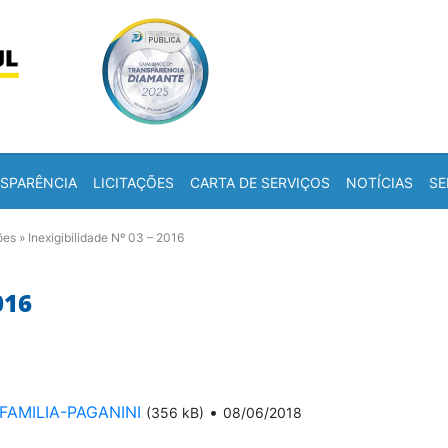
Skip to content
a
SPARÊNCIA
LICITAÇÕES
CARTA DE SERVIÇOS
NOTÍCIAS
SE
ões
»
Inexigibilidade Nº 03 – 2016
016
-FAMILIA-PAGANINI
•
(356 kB)
08/06/2018