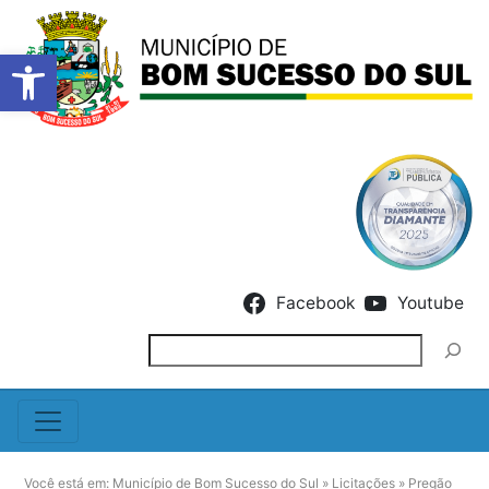
Barra de Ferramentas Abert
Skip to content
Facebook
Youtube
Pesquisar
Você está em:
Município de Bom Sucesso do Sul
»
Licitações
»
Pregão