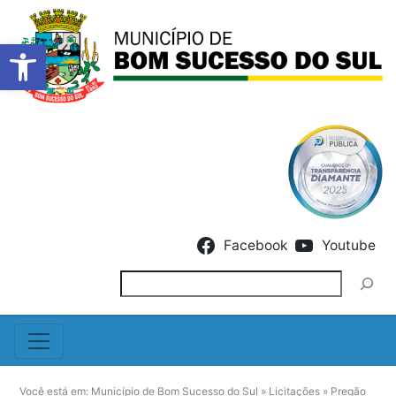
Barra de Ferramentas Abert
Skip to content
Facebook
Youtube
Pesquisar
Você está em:
Município de Bom Sucesso do Sul
»
Licitações
»
Pregão