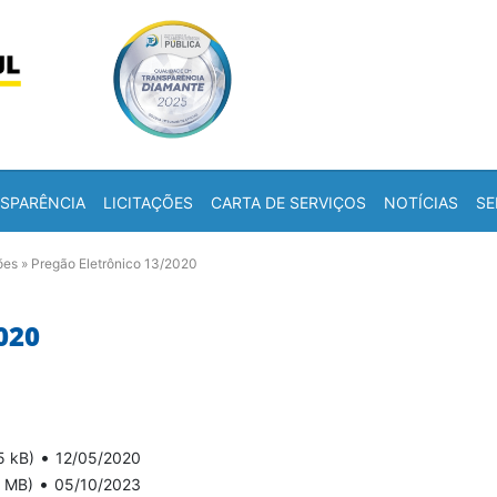
Skip to content
a
SPARÊNCIA
LICITAÇÕES
CARTA DE SERVIÇOS
NOTÍCIAS
SE
ões
»
Pregão Eletrônico 13/2020
020
•
5 kB)
12/05/2020
•
8 MB)
05/10/2023