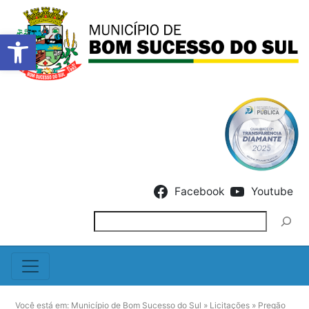
Barra de Ferramentas Abert
Skip to content
Facebook
Youtube
Pesquisar
Você está em:
Município de Bom Sucesso do Sul
»
Licitações
»
Pregão