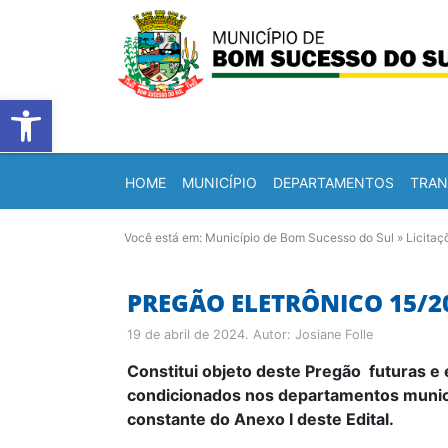
Barra de Ferramentas Abert
HOME
MUNICÍPIO
DEPARTAMENTOS
TRAN
Você está em:
Município de Bom Sucesso do Sul
»
Licitaç
PREGÃO ELETRÔNICO 15/2
19 de abril de 2024
. Autor:
Josiane Folle
Constitui objeto deste Pregão
futuras e
condicionados nos departamentos munici
constante do Anexo I deste Edital.