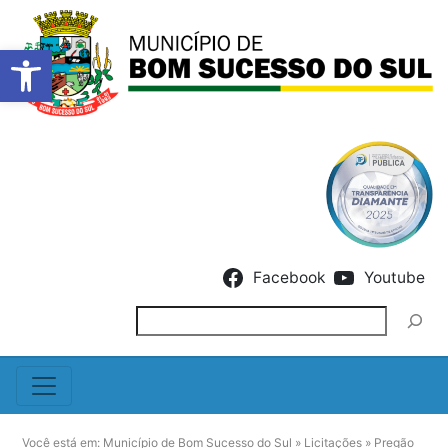
Barra de Ferramentas Abert
Skip to content
Facebook
Youtube
Pesquisar
Você está em:
Município de Bom Sucesso do Sul
»
Licitações
»
Pregão