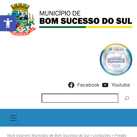
Barra de Ferramentas Abert
Skip to content
Facebook
Youtube
Pesquisar
Você está em:
Município de Bom Sucesso do Sul
»
Licitações
»
Pregão