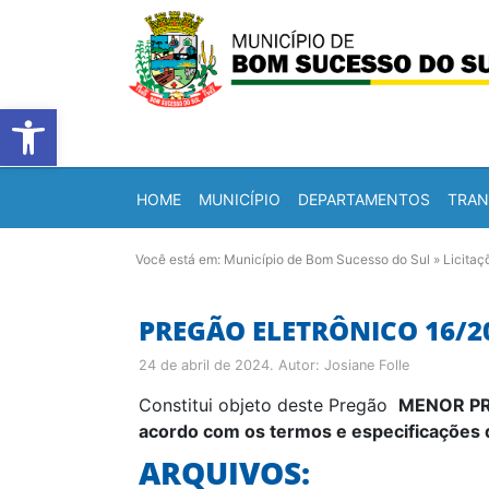
Barra de Ferramentas Abert
HOME
MUNICÍPIO
DEPARTAMENTOS
TRAN
Você está em:
Município de Bom Sucesso do Sul
»
Licitaç
PREGÃO ELETRÔNICO 16/2
24 de abril de 2024
. Autor:
Josiane Folle
Constitui objeto deste Pregão
MENOR PRE
acordo com os termos e especificações d
ARQUIVOS: