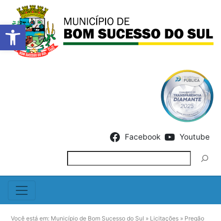
Barra de Ferramentas Abert
Skip to content
Facebook
Youtube
Pesquisar
Você está em:
Município de Bom Sucesso do Sul
»
Licitações
»
Pregão