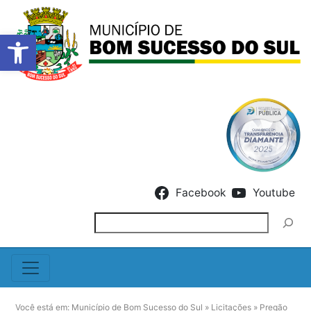
Barra de Ferramentas Abert
Skip to content
Facebook
Youtube
Pesquisar
Você está em:
Município de Bom Sucesso do Sul
»
Licitações
»
Pregão