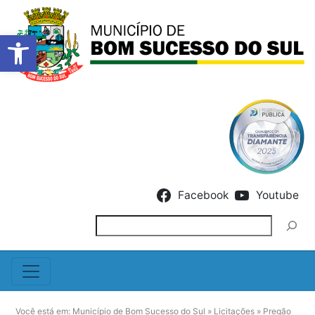
Barra de Ferramentas Abert
Skip to content
Facebook
Youtube
Pesquisar
Você está em:
Município de Bom Sucesso do Sul
»
Licitações
»
Pregão