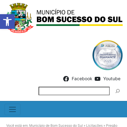
Barra de Ferramentas Abert
Skip to content
Facebook
Youtube
Pesquisar
Você está em:
Município de Bom Sucesso do Sul
»
Licitações
»
Pregão