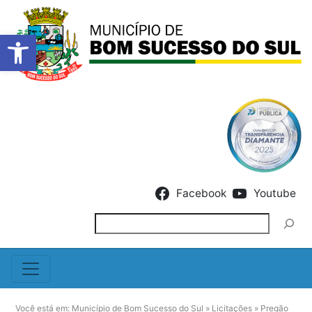
Barra de Ferramentas Abert
Skip to content
Facebook
Youtube
Pesquisar
Você está em:
Município de Bom Sucesso do Sul
»
Licitações
»
Pregão